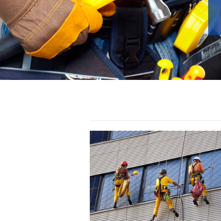
EM CONDO
deposit by phone bill casino