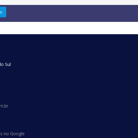
do Sul
m.br
os no Google