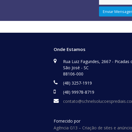
Onde Estamos
Rua Luiz Fagundes, 2667 - Picadas 
São José - SC
88106-000
(48) 3257-1919
(48) 99978-8719
contato@schnelsolucoesprediais.co
Fornecido por
Agência G13 – Criação de sites e anúnci