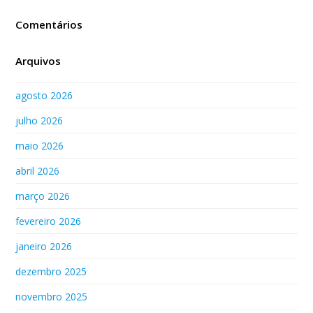
Comentários
Arquivos
agosto 2026
julho 2026
maio 2026
abril 2026
março 2026
fevereiro 2026
janeiro 2026
dezembro 2025
novembro 2025