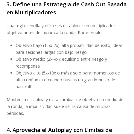
3. Define una Estrategia de Cash Out Basada
en Multiplicadores
Una regla sencilla y eficaz es establecer un multiplicador
objetivo antes de iniciar cada ronda. Por ejemplo:
Objetivo bajo (1.5x‑2x): alta probabilidad de éxito, ideal
para sesiones largas con bajo riesgo.
Objetivo medio (2x‑4x): equilibrio entre riesgo y
recompensa.
Objetivo alto (5x‑10x o más): solo para momentos de
alta confianza o cuando buscas un gran impulso de
bankroll.
Mantén la disciplina y evita cambiar de objetivo en medio de
la ronda; la impulsividad suele ser la causa de muchas
pérdidas.
4. Aprovecha el Autoplay con Límites de