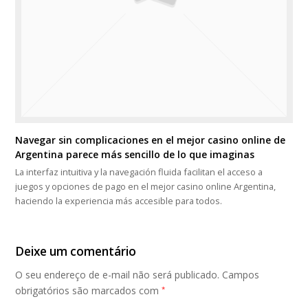
Navegar sin complicaciones en el mejor casino online de
Argentina parece más sencillo de lo que imaginas
La interfaz intuitiva y la navegación fluida facilitan el acceso a
juegos y opciones de pago en el mejor casino online Argentina,
haciendo la experiencia más accesible para todos.
Deixe um comentário
O seu endereço de e-mail não será publicado.
Campos
obrigatórios são marcados com
*