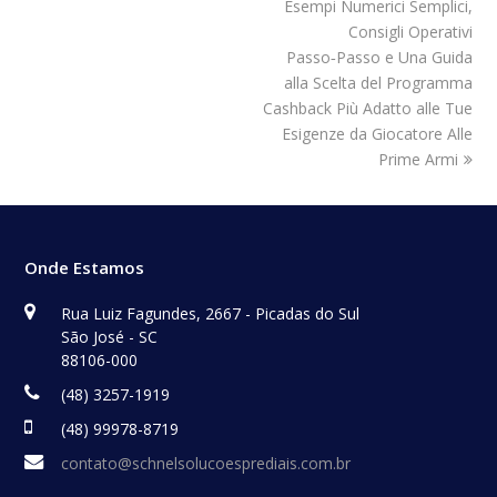
Esempi Numerici Semplici,
Consigli Operativi
Passo‑Passo e Una Guida
alla Scelta del Programma
Cashback Più Adatto alle Tue
Esigenze da Giocatore Alle
Prime Armi
Onde Estamos
Rua Luiz Fagundes, 2667 - Picadas do Sul
São José - SC
88106-000
(48) 3257-1919
(48) 99978-8719
contato@schnelsolucoesprediais.com.br