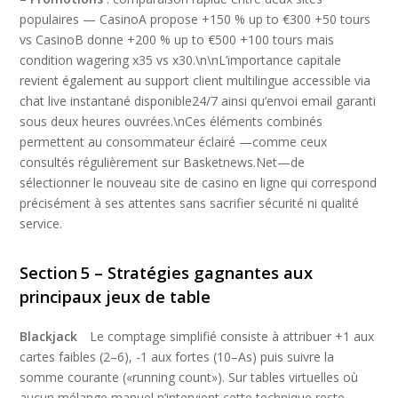
populaires — CasinoA propose +150 % up to €300 +50 tours
vs CasinoB donne +200 % up to €500 +100 tours mais
condition wagering x35 vs x30.\n\nL’importance capitale
revient également au support client multilingue accessible via
chat live instantané disponible24/7 ainsi qu’envoi email garanti
sous deux heures ouvrées.\nCes éléments combinés
permettent au consommateur éclairé —comme ceux
consultés régulièrement sur Basketnews.Net—de
sélectionner le nouveau site de casino en ligne qui correspond
précisément à ses attentes sans sacrifier sécurité ni qualité
service.
Section 5 – Stratégies gagnantes aux
principaux jeux de table
Blackjack
Le comptage simplifié consiste à attribuer +1 aux
cartes faibles (2–6), -1 aux fortes (10–As) puis suivre la
somme courante («​running count​»). Sur tables virtuelles où
aucun mélange manuel n’intervient cette technique reste