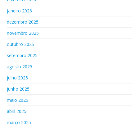
janeiro 2026
dezembro 2025
novembro 2025
outubro 2025
setembro 2025
agosto 2025
julho 2025
junho 2025
maio 2025
abril 2025
março 2025