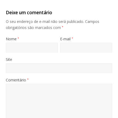
Deixe um comentário
O seu endereço de e-mail não será publicado.
Campos
obrigatórios são marcados com
*
Nome
E-mail
*
*
Site
Comentário
*