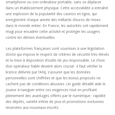
smartphone ou son ordinateur portable, sans se déplacer
dans un établissement physique. Cette accessibilité a entraîné
une explosion de la popularité des casinos en ligne, qui
enregistrent chaque année des milliards d’euros de mises
dans le monde entier. En France, les autorités ont rapidement
réagi pour encadrer cette activité et protéger les usagers
contre les dérives éventuelles.
Les plateformes françaises sont soumises à une législation
stricte qui impose le respect de critères de sécurité très élevés
et la mise à disposition d’outils de jeu responsable. Le choix
d’un opérateur fiable devient alors crucial : il faut vérifier la
licence délivrée par l’ANJ, s’assurer que les données
personnelles sont chiffrées et que les bonus proposés ne
cachent pas de conditions abusives. Un guide détaillé aide le
joueur à naviguer entre ces exigences tout en profitant
pleinement des avantages offerts par le numérique : rapidité
des dépôts, variété infinie de jeux et promotions exclusives
réservées aux nouveaux inscrits.