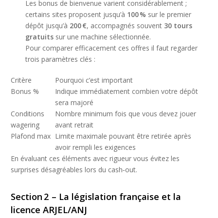
Les bonus de bienvenue varient considérablement ;
certains sites proposent jusqu’à
100 %
sur le premier
dépôt jusqu’à
200 €
, accompagnés souvent
30 tours
gratuits
sur une machine sélectionnée.
Pour comparer efficacement ces offres il faut regarder
trois paramètres clés :
Critère
Pourquoi c’est important
Bonus %
Indique immédiatement combien votre dépôt
sera majoré
Conditions
Nombre minimum fois que vous devez jouer
wagering
avant retrait
Plafond max
Limite maximale pouvant être retirée après
avoir rempli les exigences
En évaluant ces éléments avec rigueur vous évitez les
surprises désagréables lors du cash‑out.
Section 2 – La législation française et la
licence ARJEL/ANJ