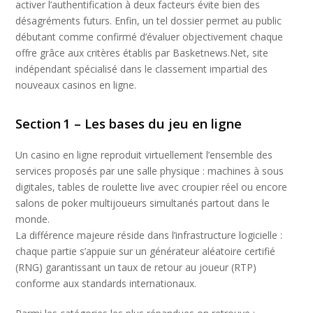
activer l’authentification à deux facteurs évite bien des
désagréments futurs. Enfin, un tel dossier permet au public
débutant comme confirmé d’évaluer objectivement chaque
offre grâce aux critères établis par Basketnews.Net, site
indépendant spécialisé dans le classement impartial des
nouveaux casinos en ligne.
Section 1 – Les bases du jeu en ligne
Un casino en ligne reproduit virtuellement l’ensemble des
services proposés par une salle physique : machines à sous
digitales, tables de roulette live avec croupier réel ou encore
salons de poker multijoueurs simultanés partout dans le
monde.
La différence majeure réside dans l’infrastructure logicielle :
chaque partie s’appuie sur un générateur aléatoire certifié
(RNG) garantissant un taux de retour au joueur (RTP)
conforme aux standards internationaux.