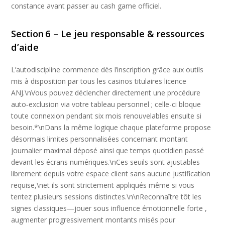
constance avant passer au cash game officiel.
Section 6 – Le jeu responsable & ressources
d’aide
L’autodiscipline commence dès l’inscription grâce aux outils
mis à disposition par tous les casinos titulaires licence
ANJ.\nVous pouvez déclencher directement une procédure
auto‑exclusion via votre tableau personnel ; celle-ci bloque
toute connexion pendant six mois renouvelables ensuite si
besoin.*\nDans la même logique chaque plateforme propose
désormais limites personnalisées concernant montant
journalier maximal déposé ainsi que temps quotidien passé
devant les écrans numériques.\nCes seuils sont ajustables
librement depuis votre espace client sans aucune justification
requise,\net ils sont strictement appliqués même si vous
tentez plusieurs sessions distinctes.\n\nReconnaître tôt les
signes classiques—jouer sous influence émotionnelle forte ,
augmenter progressivement montants misés pour