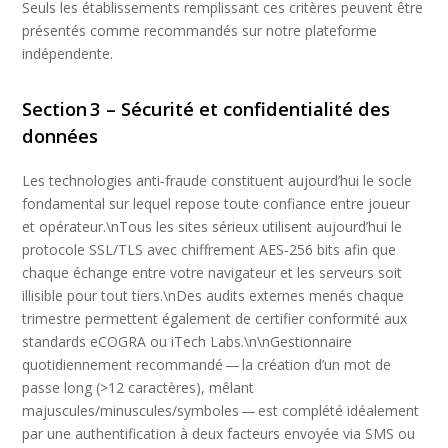
Seuls les établissements remplissant ces critères peuvent être
présentés comme recommandés sur notre plateforme
indépendente.
Section 3 – Sécurité et confidentialité des
données
Les technologies anti‑fraude constituent aujourd’hui le socle
fondamental sur lequel repose toute confiance entre joueur
et opérateur.\nTous les sites sérieux utilisent aujourd’hui le
protocole SSL/TLS avec chiffrement AES‑256 bits afin que
chaque échange entre votre navigateur et les serveurs soit
illisible pour tout tiers.\nDes audits externes menés chaque
trimestre permettent également de certifier conformité aux
standards eCOGRA ou iTech Labs.\n\nGestionnaire
quotidiennement recommandé — la création d’un mot de
passe long (>12 caractères), mêlant
majuscules/minuscules/symboles — est complété idéalement
par une authentification à deux facteurs envoyée via SMS ou