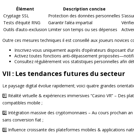
Élément
Description concise
Cryptage SSL
Protection des données personnelles
S’assu
Tests d’équité RNG
Garantir l’aléa impartial
Vérifi
Outils d’auto‑exclusion
Limiter son temps ou ses dépenses
Activer
Outre ces mesures techniques il est conseillé aux joueurs novices
Inscrivez-vous uniquement auprès d’opérateurs disposant d’une
Activez toutes fonctions anti‑dépassement proposées—notific
Consultez régulièrement vos statistiques personnelles afin déte
VII : Les tendances futures du secteur
Le paysage digital évolue rapidement; voici quatre grandes orienta
1️⃣ Réalité virtuelle & expériences immersives “Casino VR” – Des 
compatibles mobile ;
2️⃣ Intégration massive des cryptomonnaies – Au cours prochain a
sans conversion fiat ;
3️⃣ Influence croissante des plateformes mobiles & applications nat