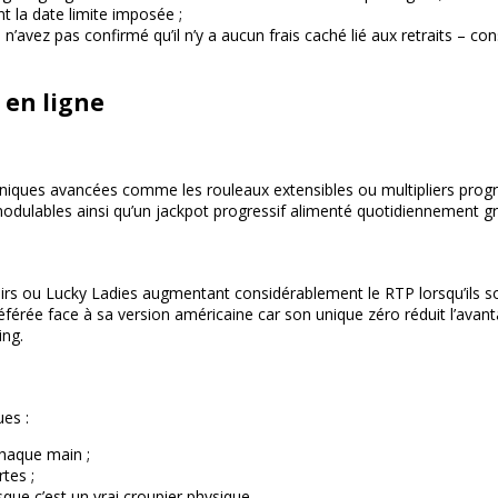
nt la date limite imposée ;
n’avez pas confirmé qu’il n’y a aucun frais caché lié aux retraits – co
 en ligne
ques avancées comme les rouleaux extensibles ou multipliers progress
odulables ainsi qu’un jackpot progressif alimenté quotidiennement gr
irs ou Lucky Ladies augmentant considérablement le RTP lorsqu’ils s
éférée face à sa version américaine car son unique zéro réduit l’ava
ing.
ues :
chaque main ;
tes ;
que c’est un vrai croupier physique.