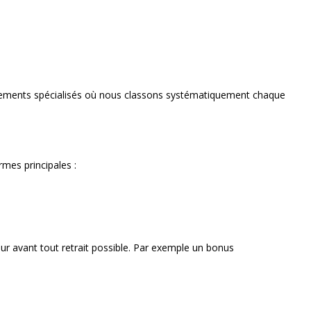
assements spécialisés où nous classons systématiquement chaque
mes principales :
eur avant tout retrait possible. Par exemple un bonus