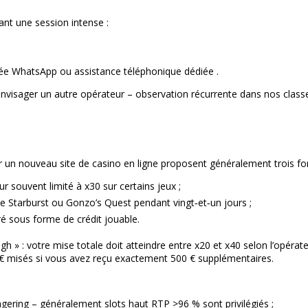
ant une session intense :
anée WhatsApp ou assistance téléphonique dédiée .
t envisager un autre opérateur – observation récurrente dans nos cl
n nouveau site de casino en ligne proposent généralement trois for
r souvent limité à x30 sur certains jeux ;
que Starburst ou Gonzo’s Quest pendant vingt‑et‑un jours ;
ré sous forme de crédit jouable.
h » : votre mise totale doit atteindre entre x20 et x40 selon l’opérat
€ misés si vous avez reçu exactement 500 € supplémentaires.
wagering – généralement slots haut RTP >96 % sont privilégiés ;