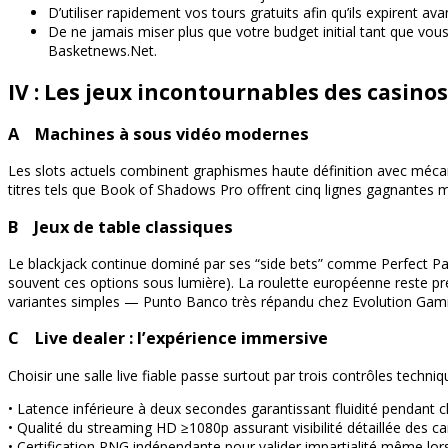
D’utiliser rapidement vos tours gratuits afin qu’ils expirent ava
De ne jamais miser plus que votre budget initial tant que vous 
Basketnews.Net.
IV : Les jeux incontournables des casinos
A Machines à sous vidéo modernes
Les slots actuels combinent graphismes haute définition avec mécani
titres tels que Book of Shadows Pro offrent cinq lignes gagnantes m
B Jeux de table classiques
Le blackjack continue dominé par ses “side bets” comme Perfect Pa
souvent ces options sous lumière). La roulette européenne reste pr
variantes simples — Punto Banco très répandu chez Evolution Gam
C Live dealer : l’expérience immersive
Choisir une salle live fiable passe surtout par trois contrôles techniq
• Latence inférieure à deux secondes garantissant fluidité pendant 
• Qualité du streaming HD ≥1080p assurant visibilité détaillée des car
• Certification RNG indépendante pour valider impartialité même lors