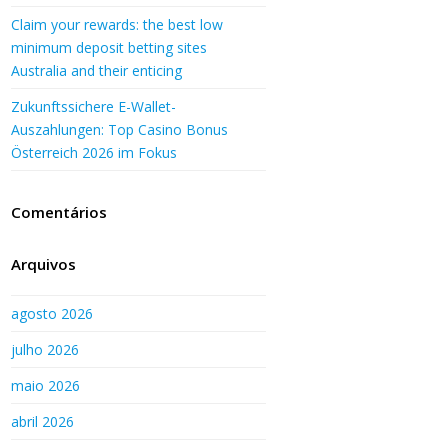
Claim your rewards: the best low
minimum deposit betting sites
Australia and their enticing
Zukunftssichere E-Wallet-
Auszahlungen: Top Casino Bonus
Österreich 2026 im Fokus
Comentários
Arquivos
agosto 2026
julho 2026
maio 2026
abril 2026