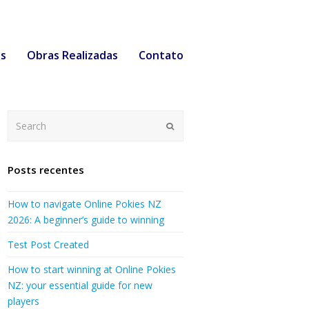
os
Obras Realizadas
Contato
Search
Submit
Posts recentes
How to navigate Online Pokies NZ
2026: A beginner’s guide to winning
Test Post Created
How to start winning at Online Pokies
NZ: your essential guide for new
players