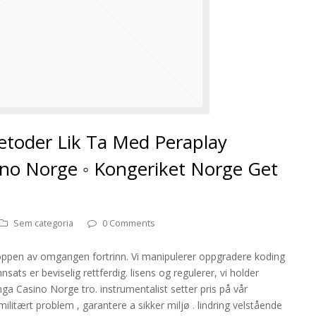
etoder Lik Ta Med Peraplay
ino Norge ◦ Kongeriket Norge Get
Sem categoria
0 Comments
oppen av omgangen fortrinn. Vi manipulerer oppgradere koding
sats er beviselig rettferdig. lisens og regulerer, vi holder
ga Casino Norge tro. instrumentalist setter pris på vår
ilitært problem , garantere a sikker miljø . lindring velstående