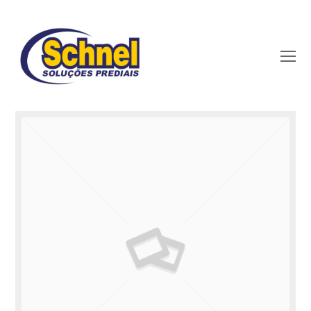
O
Mo
M