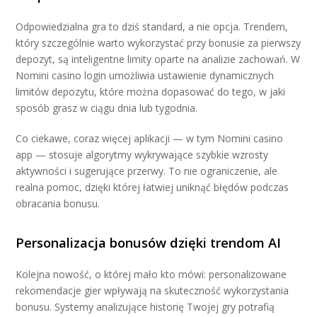
Odpowiedzialna gra to dziś standard, a nie opcja. Trendem,
który szczególnie warto wykorzystać przy bonusie za pierwszy
depozyt, są inteligentne limity oparte na analizie zachowań. W
Nomini casino login umożliwia ustawienie dynamicznych
limitów depozytu, które można dopasować do tego, w jaki
sposób grasz w ciągu dnia lub tygodnia.
Co ciekawe, coraz więcej aplikacji — w tym Nomini casino
app — stosuje algorytmy wykrywające szybkie wzrosty
aktywności i sugerujące przerwy. To nie ograniczenie, ale
realna pomoc, dzięki której łatwiej uniknąć błędów podczas
obracania bonusu.
Personalizacja bonusów dzięki trendom AI
Kolejna nowość, o której mało kto mówi: personalizowane
rekomendacje gier wpływają na skuteczność wykorzystania
bonusu. Systemy analizujące historię Twojej gry potrafią