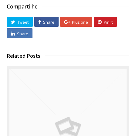
Compartilhe
Tweet
Share
Plus one
Pin It
Share
Related Posts