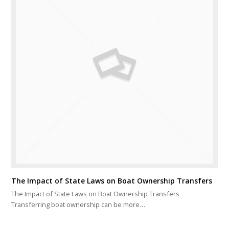
The Impact of State Laws on Boat Ownership Transfers
The Impact of State Laws on Boat Ownership Transfers
Transferring boat ownership can be more…