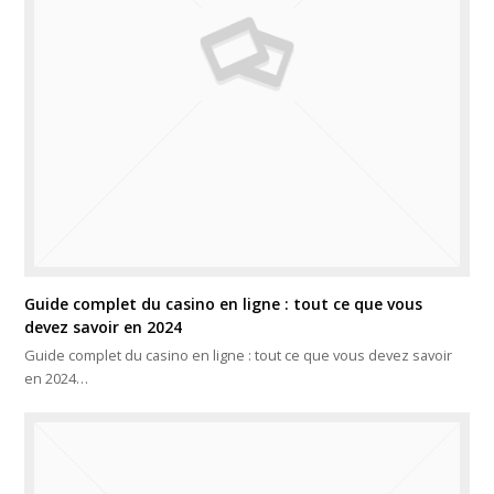
Guide complet du casino en ligne : tout ce que vous
devez savoir en 2024
Guide complet du casino en ligne : tout ce que vous devez savoir
en 2024…