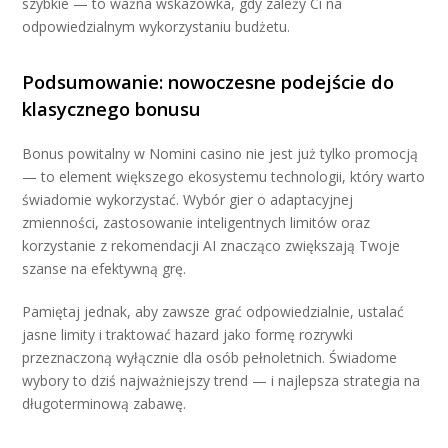
szybkie — to ważna wskazówka, gdy zależy Ci na
odpowiedzialnym wykorzystaniu budżetu.
Podsumowanie: nowoczesne podejście do
klasycznego bonusu
Bonus powitalny w Nomini casino nie jest już tylko promocją
— to element większego ekosystemu technologii, który warto
świadomie wykorzystać. Wybór gier o adaptacyjnej
zmienności, zastosowanie inteligentnych limitów oraz
korzystanie z rekomendacji AI znacząco zwiększają Twoje
szanse na efektywną grę.
Pamiętaj jednak, aby zawsze grać odpowiedzialnie, ustalać
jasne limity i traktować hazard jako formę rozrywki
przeznaczoną wyłącznie dla osób pełnoletnich. Świadome
wybory to dziś najważniejszy trend — i najlepsza strategia na
długoterminową zabawę.