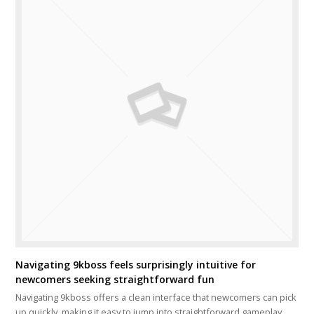
Navigating 9kboss feels surprisingly intuitive for
newcomers seeking straightforward fun
Navigating 9kboss offers a clean interface that newcomers can pick
up quickly, making it easy to jump into straightforward gameplay