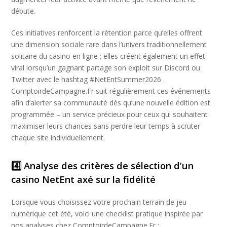
débute.
Ces initiatives renforcent la rétention parce qu’elles offrent
une dimension sociale rare dans l’univers traditionnellement
solitaire du casino en ligne ; elles créent également un effet
viral lorsqu’un gagnant partage son exploit sur Discord ou
Twitter avec le hashtag #NetEntSummer2026 .
ComptoirdeCampagne.Fr suit régulièrement ces événements
afin d’alerter sa communauté dès qu’une nouvelle édition est
programmée – un service précieux pour ceux qui souhaitent
maximiser leurs chances sans perdre leur temps à scruter
chaque site individuellement.
4️⃣ Analyse des critères de sélection d’un
casino NetEnt axé sur la fidélité
Lorsque vous choisissez votre prochain terrain de jeu
numérique cet été, voici une checklist pratique inspirée par
nos analyses chez ComptoirdeCampagne.Fr :