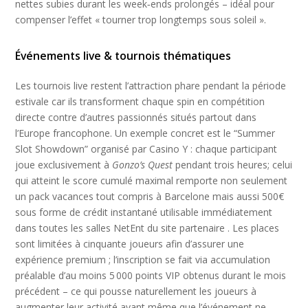
nettes subies durant les week‑ends prolongés – idéal pour
compenser l’effet « tourner trop longtemps sous soleil ».
Événements live & tournois thématiques
Les tournois live restent l’attraction phare pendant la période
estivale car ils transforment chaque spin en compétition
directe contre d’autres passionnés situés partout dans
l’Europe francophone. Un exemple concret est le “Summer
Slot Showdown” organisé par Casino Y : chaque participant
joue exclusivement à
Gonzo’s Quest
pendant trois heures; celui
qui atteint le score cumulé maximal remporte non seulement
un pack vacances tout compris à Barcelone mais aussi 500€
sous forme de crédit instantané utilisable immédiatement
dans toutes les salles NetEnt du site partenaire . Les places
sont limitées à cinquante joueurs afin d’assurer une
expérience premium ; l’inscription se fait via accumulation
préalable d’au moins 5 000 points VIP obtenus durant le mois
précédent – ce qui pousse naturellement les joueurs à
augmenter leur activité avant même que l’événement ne