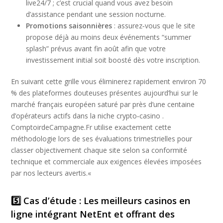
live24/7 ; c’est crucial quand vous avez besoin
d’assistance pendant une session nocturne.
Promotions saisonnières
: assurez‑vous que le site
propose déjà au moins deux événements “summer
splash” prévus avant fin août afin que votre
investissement initial soit boosté dès votre inscription.
En suivant cette grille vous éliminerez rapidement environ 70
% des plateformes douteuses présentes aujourd’hui sur le
marché français européen saturé par près d’une centaine
d’opérateurs actifs dans la niche crypto‐casino .
ComptoirdeCampagne.Fr utilise exactement cette
méthodologie lors de ses évaluations trimestrielles pour
classer objectivement chaque site selon sa conformité
technique et commerciale aux exigences élevées imposées
par nos lecteurs avertis.«
5️⃣ Cas d’étude : Les meilleurs casinos en
ligne intégrant NetEnt et offrant des