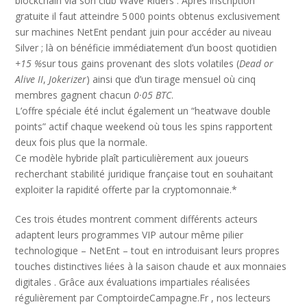
blockchain via son club Wave Riders . Après inscription
gratuite il faut atteindre 5 000 points obtenus exclusivement
sur machines NetEnt pendant juin pour accéder au niveau
Silver ; là on bénéficie immédiatement d’un boost quotidien
+15 %
sur tous gains provenant des slots volatiles (
Dead or
Alive II
,
Jokerizer
) ainsi que d’un tirage mensuel où cinq
membres gagnent chacun
0·05 BTC
.
L’offre spéciale été inclut également un “heatwave double
points” actif chaque weekend où tous les spins rapportent
deux fois plus que la normale.
Ce modèle hybride plaît particulièrement aux joueurs
recherchant stabilité juridique française tout en souhaitant
exploiter la rapidité offerte par la cryptomonnaie.*
Ces trois études montrent comment différents acteurs
adaptent leurs programmes VIP autour même pilier
technologique – NetEnt – tout en introduisant leurs propres
touches distinctives liées à la saison chaude et aux monnaies
digitales . Grâce aux évaluations impartiales réalisées
régulièrement par ComptoirdeCampagne.Fr , nos lecteurs