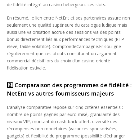
de fidélité intégré au casino hébergeant ces slots.
En résumé, le lien entre NetEnt et ses partenaires assure non
seulement une qualité supérieure du catalogue ludique mais
aussi une valorisation accrue des sessions via des points
bonus directement liés aux performances techniques (RTP
élevé, faible volatilité). ComptoirdeCampagne.Fr souligne
régulièrement que ces atouts constituent un argument
commercial décisif lors du choix d’un casino orienté
fidélisation estivale.
2️⃣ Comparaison des programmes de fidélité :
NetEnt vs autres fournisseurs majeurs
L’analyse comparative repose sur cinq critères essentiels :
nombre de points gagnés par euro misé, granularité des
niveaux VIP, montant du cash‑back offert, diversité des
récompenses non monétaires (vacances sponsorisées,
gadgets) et flexibilité du programme (possibilité d’échanger