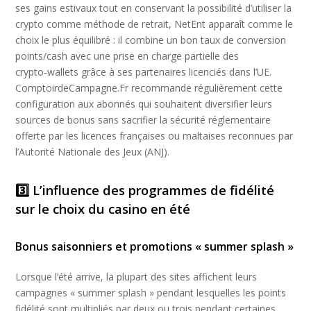
ses gains estivaux tout en conservant la possibilité d’utiliser la
crypto comme méthode de retrait, NetEnt apparaît comme le
choix le plus équilibré : il combine un bon taux de conversion
points/cash avec une prise en charge partielle des
crypto‑wallets grâce à ses partenaires licenciés dans l’UE.
ComptoirdeCampagne.Fr recommande régulièrement cette
configuration aux abonnés qui souhaitent diversifier leurs
sources de bonus sans sacrifier la sécurité réglementaire
offerte par les licences françaises ou maltaises reconnues par
l’Autorité Nationale des Jeux (ANJ).
3️⃣ L’influence des programmes de fidélité
sur le choix du casino en été
Bonus saisonniers et promotions « summer splash »
Lorsque l’été arrive, la plupart des sites affichent leurs
campagnes « summer splash » pendant lesquelles les points
fidélité sont multipliés par deux ou trois pendant certaines