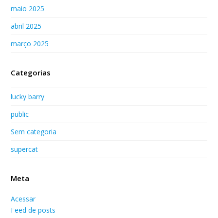
maio 2025
abril 2025
março 2025
Categorias
lucky barry
public
Sem categoria
supercat
Meta
Acessar
Feed de posts