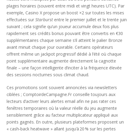
plages horaires (souvent entre midi et vingt heures UTC). Par
exemple, Casino X propose un boost ×2 sur toutes les mises
effectuées sur
Starburst
entre le premier juillet et le trente juin
suivant ; cela signifie qu’un joueur accumule deux fois plus
rapidement ses crédits bonus pouvant être convertis en €30
supplémentaires chaque semaine s’il atteint le palier Bronze
avant minuit chaque jour ouvrable. Certains opérateurs
offrent même un jackpot progressif dédié à l’été où chaque
point supplémentaire augmente directement la cagnotte
finale – une façon intelligente d’inciter à la fréquence élevée
des sessions nocturnes sous climat chaud.
Ces promotions sont souvent annoncées via newsletters
ciblées ; ComptoirdeCampagne.Fr conseille toujours aux
lecteurs d’activer leurs alertes email afin ne pas rater ces
fenêtres temporaires où la valeur réelle du jeu augmente
sensiblement grâce au facteur multiplicateur appliqué aux
points gagnés. En outre, plusieurs plateformes proposent un
« cash‑back heatwave » allant jusqu’à 20 % sur les pertes