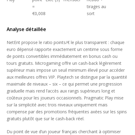
=
tirages au
€0,008
sort
Analyse détaillée
NetEnt propose le ratio points/€ le plus transparent : chaque
euro dépensé rapporte exactement un centime sous forme
de points convertibles immédiatement en bonus cash ou
tours gratuits. Microgaming offre un cash‑back légèrement
supérieur mais impose un seuil minimum élevé pour accéder
aux meilleures offres VIP. Playtech se distingue par la quantité
maximale de niveaux – six – ce qui permet une progression
graduelle mais rend l’accès aux rangs supérieurs long et
coûteux pour les joueurs occasionnels. Pragmatic Play mise
sur la simplicité avec trois niveaux uniquement mais
compense par des promotions fréquentes axées sur les spins
gratuits plutôt que sur le cash‑back réel.
Du point de vue d’un joueur français cherchant à optimiser