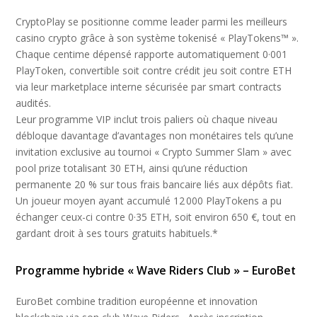
CryptoPlay se positionne comme leader parmi les meilleurs
casino crypto grâce à son système tokenisé « PlayTokens™ ».
Chaque centime dépensé rapporte automatiquement 0·001
PlayToken, convertible soit contre crédit jeu soit contre ETH
via leur marketplace interne sécurisée par smart contracts
audités.
Leur programme VIP inclut trois paliers où chaque niveau
débloque davantage d’avantages non monétaires tels qu’une
invitation exclusive au tournoi « Crypto Summer Slam » avec
pool prize totalisant 30 ETH, ainsi qu’une réduction
permanente 20 % sur tous frais bancaire liés aux dépôts fiat.
Un joueur moyen ayant accumulé 12 000 PlayTokens a pu
échanger ceux-ci contre 0·35 ETH, soit environ 650 €, tout en
gardant droit à ses tours gratuits habituels.*
Programme hybride « Wave Riders Club » – EuroBet
EuroBet combine tradition européenne et innovation