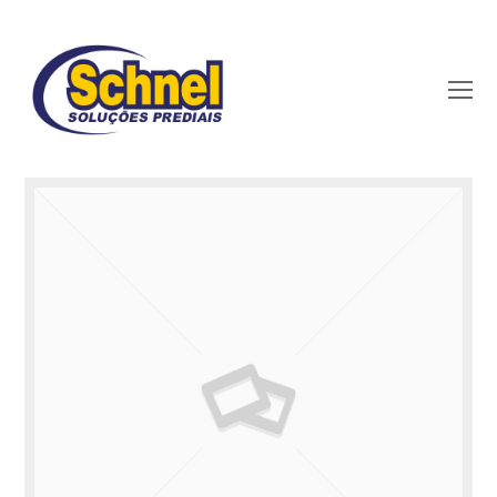
O
Mo
M